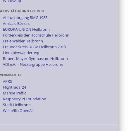
WhatsApp
AKTIVITÄTEN UND FREUNDE
Abiturjahrgang RMG 1985
Amicale Béziers
EUROPA-UNION Heilbronn
Förderkreis der Hochschule Heilbronn
Freie Wähler Heilbronn
Freundeskreis BUGA Heilbronn 2019
Linuxbierwanderung
Robert-Mayer-Gymnasium Heilbronn
VDI e.V. – Neckargruppe Heilbronn
VERMISCHTES
APRS
Flightradar24
MarineTraffic
Raspberry Pi Foundation
Stadt Heilbronn
WeinVilla OpenAir