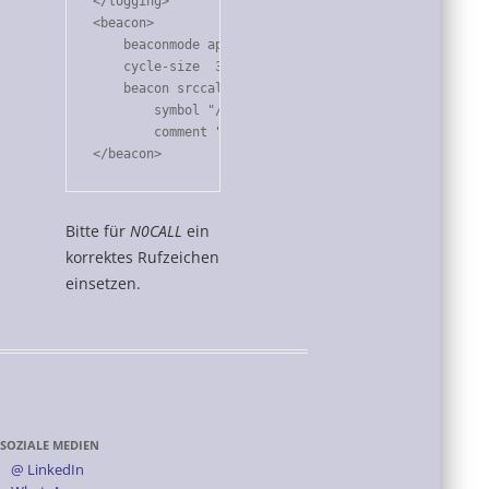
</logging>

<beacon>

    beaconmode aprsis

    cycle-size  30m

    beacon srccall $mycall timefix object N0CALL-0 \
        symbol "/-" $myloc \

        comment "Raspberry Pi online"

</beacon>
Bitte für
N0CALL
ein
korrektes Rufzeichen
einsetzen.
SOZIALE MEDIEN
@ LinkedIn