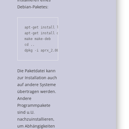
Debian-Paketes:
apt-get install libssl-dev

apt-get install debhelper

make make-deb

cd ..

dpkg -i aprx_2.08.593-1_armhf.deb
Die Paketdatei kann
zur Installation auch
auf andere Systeme
übertragen werden.
Andere
Programmpakete
sind u.U.
nachzuinstallieren,
um Abhängigkeiten