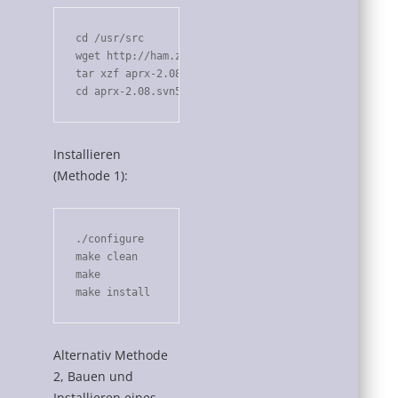
cd /usr/src

wget http://ham.zmailer.org/oh2mqk/aprx/aprx-2.08.sv
tar xzf aprx-2.08.svn593.tar.gz

cd aprx-2.08.svn593/
Installieren
(Methode 1):
./configure

make clean

make

make install
Alternativ Methode
2, Bauen und
Installieren eines