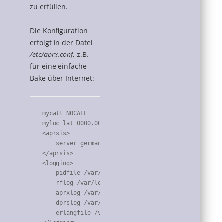
zu erfüllen.
Die Konfiguration
erfolgt in der Datei
/etc/aprx.conf
, z.B.
für eine einfache
Bake über Internet:
mycall N0CALL

myloc lat 0000.00N lon 00000.00E

<aprsis>

    server germany.aprs2.net

</aprsis>

<logging>

    pidfile /var/run/aprx.pid

    rflog /var/log/aprx/aprx-rf.log

    aprxlog /var/log/aprx/aprx.log

    dprslog /var/log/aprx/dprs.log

    erlangfile /var/run/aprx.state
