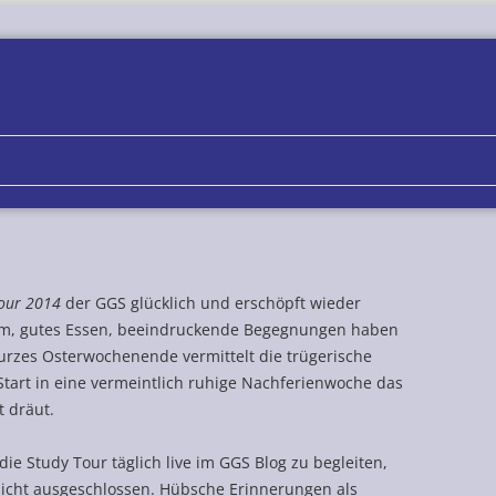
Zum
Inhalt
springen
Tour 2014
der GGS glücklich und erschöpft wieder
amm, gutes Essen, beeindruckende Begegnungen haben
kurzes Osterwochenende vermittelt die trügerische
tart in eine vermeintlich ruhige Nachferienwoche das
 dräut.
ie Study Tour täglich live im GGS Blog zu begleiten,
nicht ausgeschlossen. Hübsche Erinnerungen als