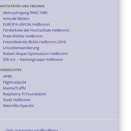
AKTIVITÄTEN UND FREUNDE
Abiturjahrgang RMG 1985
Amicale Béziers
EUROPA-UNION Heilbronn
Förderkreis der Hochschule Heilbronn
Freie Wähler Heilbronn
Freundeskreis BUGA Heilbronn 2019
Linuxbierwanderung
Robert-Mayer-Gymnasium Heilbronn
VDI e.V. – Neckargruppe Heilbronn
VERMISCHTES
APRS
Flightradar24
MarineTraffic
Raspberry Pi Foundation
Stadt Heilbronn
WeinVilla OpenAir
Stolz präsentiert von WordPress