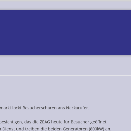
Zum
Inhalt
springen
arkt lockt Besucherscharen ans Neckarufer.
besichtigen, das die ZEAG heute für Besucher geöffnet
en Dienst und treiben die beiden Generatoren (800kW) an.