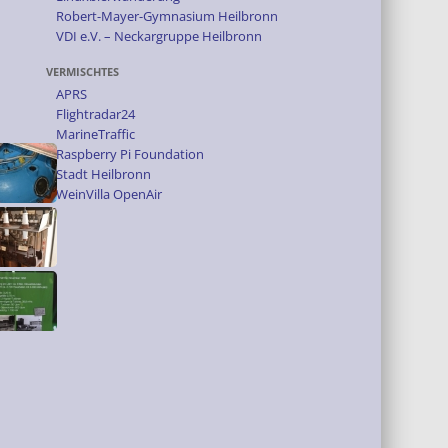
Robert-Mayer-Gymnasium Heilbronn
VDI e.V. – Neckargruppe Heilbronn
VERMISCHTES
APRS
Flightradar24
MarineTraffic
Raspberry Pi Foundation
Stadt Heilbronn
WeinVilla OpenAir