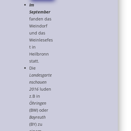
Im
September
fanden das
Weindorf
und das
Weinlesefes
t in
Heilbronn
statt.
Die
Landesgarte
nschauen
2016
luden
z.B in
Öhringen
(BW) oder
Bayreuth
(BY) zu