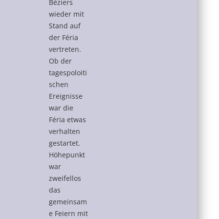
Béziers
wieder mit
Stand auf
der Féria
vertreten.
Ob der
tagespoloiti
schen
Ereignisse
war die
Féria etwas
verhalten
gestartet.
Höhepunkt
war
zweifellos
das
gemeinsam
e Feiern mit